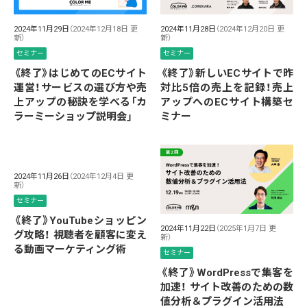
2024年11月29日
（2024年12月18日 更
2024年11月28日
（2024年12月20日 更
新）
新）
セミナー
セミナー
《終了》はじめてのECサイト
《終了》新しいECサイトで昨
運営！サービスの選び方や売
対比5倍の売上を記録！売上
上アップの秘訣を学べる「カ
アップへのECサイト構築セ
ラーミーショップ説明会」
ミナー
2024年11月26日
（2024年12月4日 更
新）
セミナー
《終了》YouTubeショッピン
2024年11月22日
（2025年1月7日 更
グ攻略！ 視聴者を顧客に変え
新）
る動画マーケティング術
セミナー
《終了》WordPressで集客を
加速！ サイト改善のための数
値分析＆プラグイン活用法