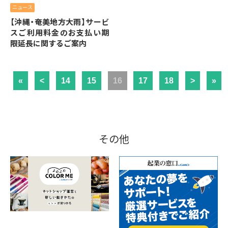
ニュース
【沖縄・奄美地方大雨】サービ
スご利用料金のお支払い期
限延長に関するご案内
«
<
14
15
16
17
18
>
»
その他