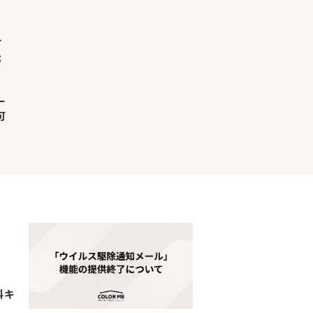
ー
可
料キ