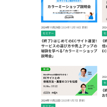
2024年11月29日
（2024年12月18日 更新）
20
セミナー
セ
《終了》はじめてのECサイト運営！
《
サービスの選び方や売上アップの
倍
秘訣を学べる「カラーミーショップ
E
説明会」
20
セ
《
お悩
2024年11月22日
（2025年1月7日 更新）
セミナー