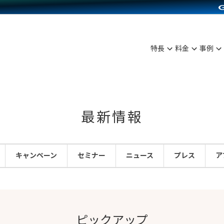
C（海外販売）
雑貨販売
サービスを見る
運営ノウハウを見る
ンを見る
を見る
プランを比較する
事例資料をみる
ディングの強化
ン制作代行
イベント・セミナー
アム
ンタビュー
料金シミュレーション
食品
特長
料金
事例
まな販売方法
行
コミュニティイベントCarty
プ事例
他社サービスとの比較
ファッション
つながる集客
API連携代行
よむよむカラーミー
ラー
雑貨
ピングカート
YouTubeチャンネル
最新情報
イヤリティを向上
ルアプリ
キャンペーン
セミナー
ニュース
プレス
ア
舗との連携
ピックアップ