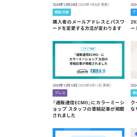
2024年12月24日
（2025年1月6日 更新）
20
機能改善
ア
購入者のメールアドレスとパスワ
2
ードを変更する方法が変わります
ー
2024年12月10日
（2025年6月11日 更新）
20
プレス
機
『通販通信ECMO』にカラーミーシ
ク
ョップ スタッフの寄稿記事が掲載
な
されました