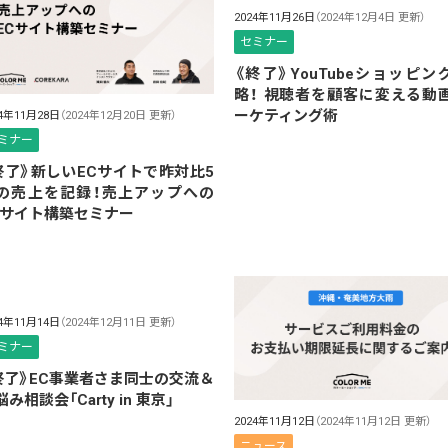
2024年11月26日
（2024年12月4日 更新）
セミナー
《終了》YouTubeショッピン
略！ 視聴者を顧客に変える動
ーケティング術
24年11月28日
（2024年12月20日 更新）
ミナー
終了》新しいECサイトで昨対比5
の売上を記録！売上アップへの
Cサイト構築セミナー
24年11月14日
（2024年12月11日 更新）
ミナー
終了》EC事業者さま同士の交流＆
み相談会「Carty in 東京」
2024年11月12日
（2024年11月12日 更新）
ニュース