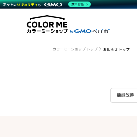
商材一覧を見る
無料診断
越境E
代行
運営サポート
機能一覧を見る
プラ
事例
料金
事例
ブラン
デザイ
サポート一覧を見る
プレミ
事例イ
プラン・料金一覧を見る
さまざ
設定代
お役立ち資料を見る
ラージ
ショッ
売上に
開発・
カラーミーショップ トップ
お知らせ トップ
レギュ
ショッ
顧客ロ
モバイ
機能改善
複数店