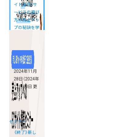
イト運営！サ
ービスの選び
方や売上アッ
プの秘訣を学
べる「カラー
ミーショップ
説明会」
2024年11月
28日
（2024年
12月20日 更
新）
セミナー
《終了》新し