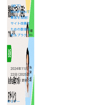
《終了》
WordPressで
集客を加速！
サイト改善の
ための数値分
析＆プラグイ
ン活用法
2024年11月
22日
（2025年
1月7日 更新）
セミナー