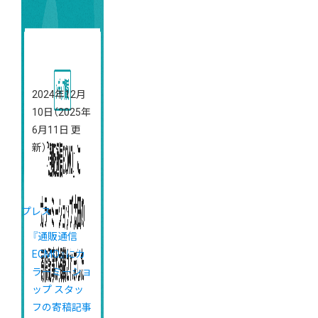
2024年12月
10日
（2025年
6月11日 更
新）
プレス
『通販通信
ECMO』にカ
ラーミーショ
ップ スタッ
フの寄稿記事