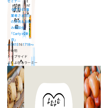
セミナー
《終了》EC事
業者さま同士
の交流＆お悩
み相談会
「Carty in 東
京」
«
<
14
15
16
17
18
>
»
その他
トップサイド
よむよむカラーミー