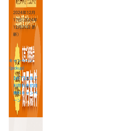
2024年12月
17日
（2024年
12月20日 更
新）
キャンペーン
（pickup）
【終了】広告ご
利用料金初月
無料キャンペ
ーン