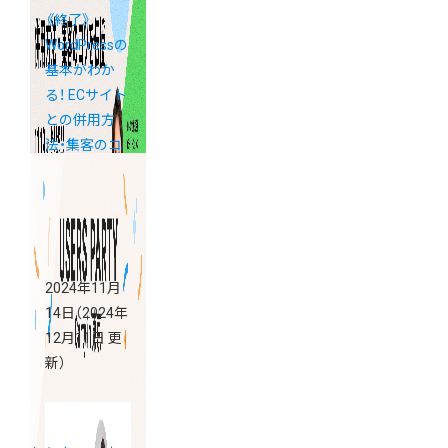
《終了》
WordPressの
基本がわか
る！ ECサイト
との併用方
法・集客のコ
ツを伝授
2024年11月
14日
（2024年
12月11日 更
新）