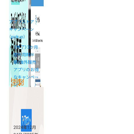
アプリストア
キャンペーン
（pickup）
《終了》3か月
間利用料半
額！海外販売
アプリのお得
なキャンペー
ン
2024年12月