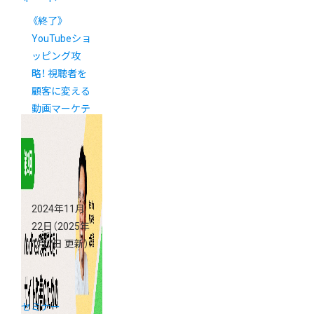
《終了》
YouTubeショ
ッピング攻
略！ 視聴者を
顧客に変える
動画マーケテ
ィング術
2024年11月
22日
（2025年
1月7日 更新）
セミナー