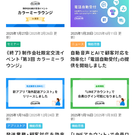
2025年1月27日
（2025年2月26日 更
2025年1月20日
（2025年6月11日 更
新）
新）
セミナー
ニュース
機能改善
《終了》制作会社限定交流イ
自動音声とAIで顧客対応を
ベント「第3回 カラーミーラ
効率化！ 「電話自動受付」の提
ウンジ」
供を開始しました
2025年1月16日
（2025年12月24日 更
2025年1月16日
（2025年1月30日 更
新）
新）
アプリストア
機能改善
機能改善
発送業務・顧客対応を効率
「LINEアカウント」で会員ロ