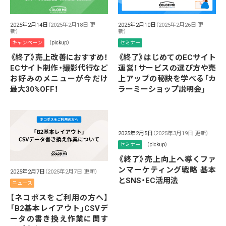
2025年2月14日
（2025年2月18日 更
2025年2月10日
（2025年2月26日 更
新）
新）
キャンペーン
（pickup）
セミナー
《終了》売上改善におすすめ！
《終了》はじめてのECサイト
ECサイト制作・撮影代行など
運営！サービスの選び方や売
お好みのメニューが今だけ
上アップの秘訣を学べる「カ
最大30%OFF！
ラーミーショップ説明会」
2025年2月5日
（2025年3月19日 更新）
セミナー
（pickup）
《終了》売上向上へ導くファ
ンマーケティング戦略 基本
2025年2月7日
（2025年2月7日 更新）
とSNS・EC活用法
ニュース
【ネコポスをご利用の方へ】
「B2基本レイアウト」CSVデ
ータの書き換え作業に関す