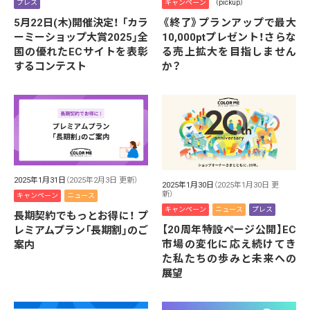
プレス
キャンペーン
（pickup）
5月22日(木)開催決定！ 「カラ
《終了》プランアップで最大
ーミーショップ大賞2025」全
10,000ptプレゼント！さらな
国の優れたECサイトを表彰
る売上拡大を目指しません
するコンテスト
か？
2025年1月31日
（2025年2月3日 更新）
2025年1月30日
（2025年1月30日 更
新）
キャンペーン
ニュース
キャンペーン
ニュース
プレス
長期契約でもっとお得に！ プ
【20周年特設ページ公開】EC
レミアムプラン「長期割」のご
市場の変化に応え続けてき
案内
た私たちの歩みと未来への
展望