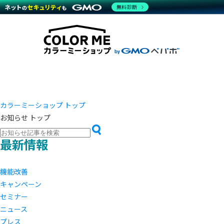
商材一覧を見る
無料診断
越境E
代行
運営サポート
機能一覧を見る
プラ
事例
料金
事例
ブラン
デザイ
サポート一覧を見る
プレミ
事例イ
プラン・料金一覧を見る
さまざ
設定代
お役立ち資料を見る
ラージ
ショッ
売上に
開発・
レギュ
ショッ
カラーミーショップ トップ
お知らせ トップ
顧客ロ
モバイ
最新情報
複数店
機能改善
キャンペーン
セミナー
ニュース
プレス