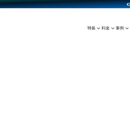
C（海外販売）
雑貨販売
サービスを見る
運営ノウハウを見る
ンを見る
を見る
プランを比較する
事例資料をみる
ディングの強化
ン制作代行
イベント・セミナー
アム
ンタビュー
料金シミュレーション
食品
特長
料金
事例
まな販売方法
行
コミュニティイベントCarty
プ事例
他社サービスとの比較
ファッション
つながる集客
API連携代行
よむよむカラーミー
ラー
雑貨
ピングカート
YouTubeチャンネル
イヤリティを向上
ルアプリ
舗との連携