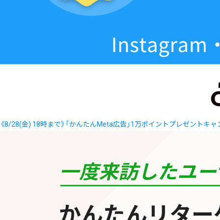
《8/28(金) 18時まで》「かんたんMeta広告」1万ポイントプレゼントキ