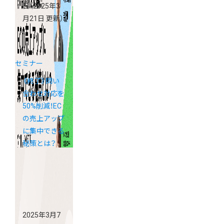
日
（2025年3
月21日 更新）
セミナー
《終了》問い
合わせ対応を
50%削減！EC
の売上アップ
に集中できる
秘策とは？
2025年3月7