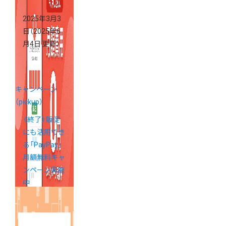
2025年3月3
日
（2025年6
月4日 更新）
キャンペーン
（pickup）
《終了》販促
にも活用でき
る「PayPay」
月額無料キャ
ンペーン実施
中