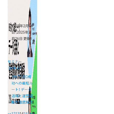
2025年2月14
日
（2025年2
月26日 更新）
セミナー
（pickup）
《終了》EC成
功への最短ル
ート！ データ
活用と運営戦
略を徹底解説
«
<
12
13
14
15
16
>
»