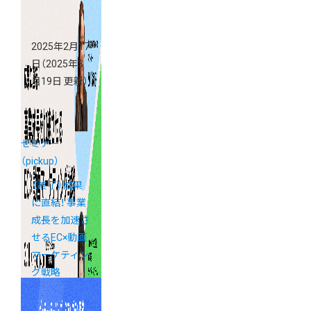
2025年2月17
日
（2025年3
月19日 更新）
セミナー
（pickup）
《終了》成果
に直結！ 事業
成長を加速さ
せるEC×動画
マーケティン
グ戦略