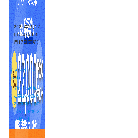
2025年2月17
日
（2025年3
月17日 更新）
キャンペーン
（pickup）
《終了》新規
ご契約で最大
22,000円分の
ポイントをプ
レゼント！