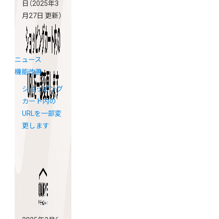
日
（2025年3
月27日 更新）
ニュース
機能改善
ショッピング
カート内の
URLを一部変
更します