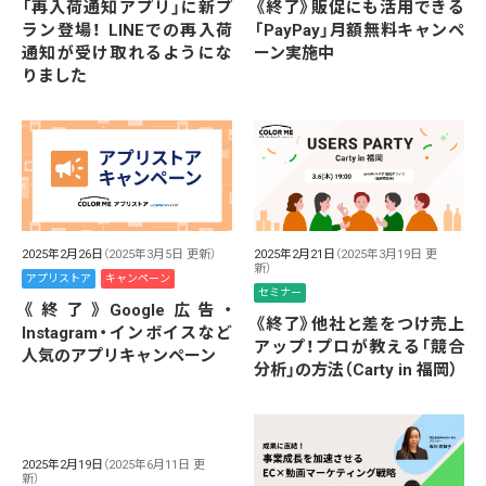
《終了》販促にも活用できる
「再入荷通知アプリ」に新プ
「PayPay」月額無料キャンペ
ラン登場！ LINEでの再入荷
ーン実施中
通知が受け取れるようにな
りました
2025年2月26日
（2025年3月5日 更新）
2025年2月21日
（2025年3月19日 更
新）
アプリストア
キャンペーン
セミナー
《終了》Google広告・
《終了》他社と差をつけ売上
Instagram・インボイスなど
アップ！プロが教える「競合
人気のアプリキャンペーン
分析」の方法（Carty in 福岡）
2025年2月19日
（2025年6月11日 更
新）