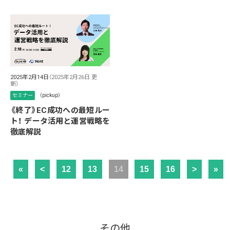
2025年2月14日
（2025年2月26日 更
新）
セミナー
（pickup）
《終了》EC成功への最短ルー
ト！ データ活用と運営戦略を
徹底解説
«
<
12
13
14
15
16
>
»
その他