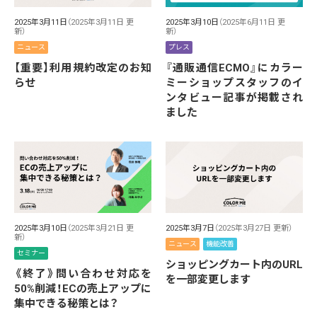
2025年3月11日
（2025年3月11日 更
2025年3月10日
（2025年6月11日 更
新）
新）
ニュース
プレス
【重要】利用規約改定のお知
『通販通信ECMO』にカラー
らせ
ミーショップスタッフのイ
ンタビュー記事が掲載され
ました
2025年3月10日
（2025年3月21日 更
2025年3月7日
（2025年3月27日 更新）
新）
ニュース
機能改善
セミナー
ショッピングカート内のURL
《終了》問い合わせ対応を
を一部変更します
50%削減！ECの売上アップに
集中できる秘策とは？