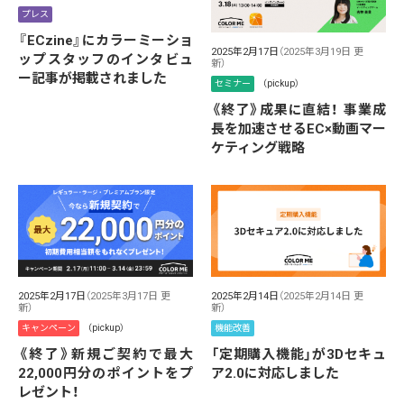
プレス
『ECzine』にカラーミーショ
2025年2月17日
（2025年3月19日 更
ップスタッフのインタビュ
新）
ー記事が掲載されました
セミナー
（pickup）
《終了》成果に直結！ 事業成
長を加速させるEC×動画マー
ケティング戦略
2025年2月17日
（2025年3月17日 更
2025年2月14日
（2025年2月14日 更
新）
新）
キャンペーン
（pickup）
機能改善
《終了》新規ご契約で最大
「定期購入機能」が3Dセキュ
22,000円分のポイントをプ
ア2.0に対応しました
レゼント！