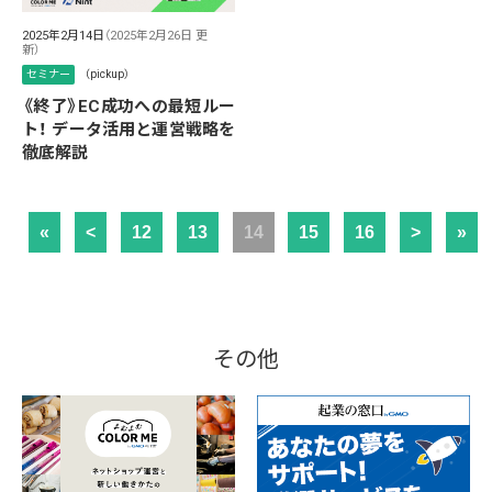
2025年2月14日
（2025年2月26日 更
新）
セミナー
（pickup）
《終了》EC成功への最短ルー
ト！ データ活用と運営戦略を
徹底解説
«
<
12
13
14
15
16
>
»
その他