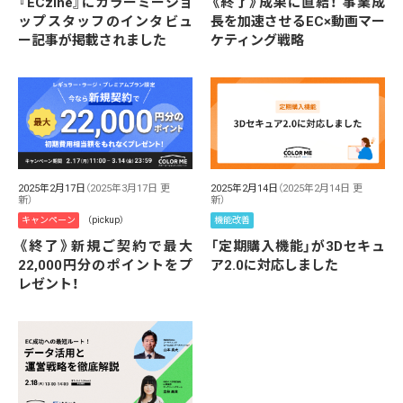
『ECzine』にカラーミーショ
《終了》成果に直結！ 事業成
ップスタッフのインタビュ
長を加速させるEC×動画マー
ー記事が掲載されました
ケティング戦略
2025年2月17日
（2025年3月17日 更
2025年2月14日
（2025年2月14日 更
新）
新）
キャンペーン
（pickup）
機能改善
《終了》新規ご契約で最大
「定期購入機能」が3Dセキュ
22,000円分のポイントをプ
ア2.0に対応しました
レゼント！