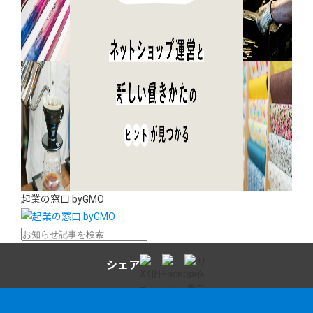
起業の窓口 byGMO
シェア