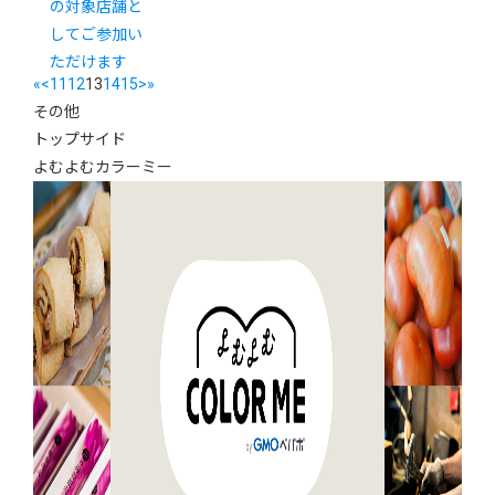
の対象店舗と
してご参加い
ただけます
«
<
11
12
13
14
15
>
»
その他
トップサイド
よむよむカラーミー