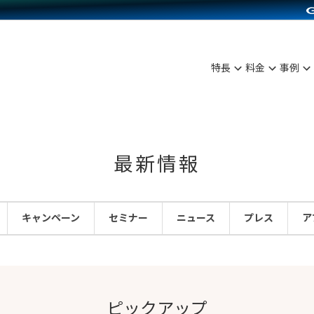
C（海外販売）
雑貨販売
サービスを見る
運営ノウハウを見る
ンを見る
プランを比較する
を見る
事例資料をみる
ン制作代行
イベント・セミナー
ディングの強化
アム
料金シミュレーション
ンタビュー
食品
特長
料金
事例
行
コミュニティイベントCarty
まな販売方法
他社サービスとの比較
プ事例
ファッション
API連携代行
よむよむカラーミー
つながる集客
ラー
雑貨
YouTubeチャンネル
ピングカート
最新情報
イヤリティを向上
ルアプリ
キャンペーン
セミナー
ニュース
プレス
ア
舗との連携
ピックアップ