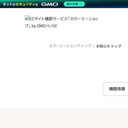
商材一覧を見る
無料診断
越境E
代行
運営サポート
機能一覧を見る
プラ
事例
料金
事例
デザイ
ブラン
サポート一覧を見る
プレミ
事例イ
プラン・料金一覧を見る
設定代
さまざ
お役立ち資料を見る
ラージ
ショッ
開発・
売上に
カラーミーショップ トップ
お知らせ トップ
レギュ
ショッ
顧客ロ
モバイ
機能改善
複数店