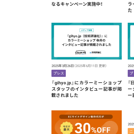
なるキャンペーン実施中！
ラ
た
2025年3月26日
（2025年6月11日 更新）
20
プレス
プ
『gihyo.jp⁠』にカラーミーショップ
『
スタッフのインタビュー記事が掲
ー
載されました
ー
20
ニ