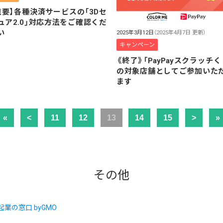
重要】各種決済サービスの「3Dセ
ュア2.0」対応方法をご確認くだ
い
2025年3月12日
（2025年4月7日 更新）
キャンペーン
《終了》「PayPayスクラッチく
の対象店舗としてご参加いた
ます
«
<
11
12
13
14
15
>
»
その他