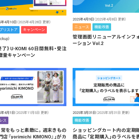
2025年4月9日
（2025年4月8日 更新）
25年4月10日
（2025年4月28日 更新）
ニュース
機能改善
プリストア
キャンペーン
管理画面リニューアルインフ
ickup）
ーション Vol.2
終了》U-KOMI 60日間無料・受注
増量キャンペーン
25年4月1日
（2025年11月5日 更新）
2025年3月31日
（2025年3月31日 更新）
レス
機能改善
日常をもっと素敵に。週末きもの
ショッピングカート内の定期
店『yorimichi KIMONO』」がカ
商品に「定期購入」のラベルを