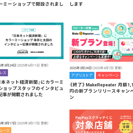
ーミーショップで開設されまし
します
25年3月24日
（2025年6月11日 更新）
2025年3月24日
（2025年4月7日 更新）
レス
アプリストア
キャンペーン
日本ネット経済新聞』にカラーミ
《終了》MakeRepeater 月額1,
ショップスタッフのインタビュ
円の新プランリリースキャン
記事が掲載されました
ン
25年3月17日
（2025年3月17日 更新）
ュース