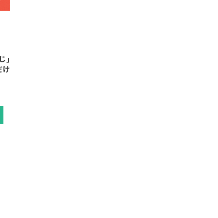
じ」
だけ