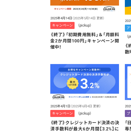
2025年4月14日
（2025年5月14日 更新）
20
キャンペーン
（pickup）
ア
《終了》「初期費用無料」＆「月額料
（p
金2か月間100円」キャンペーン開
《
催中！
数
2025年4月1日
（2025年6月4日 更新）
20
キャンペーン
（pickup）
プ
《終了》クレジットカード決済の決
「
済手数料が最大6か月間【3.2%】に
専門