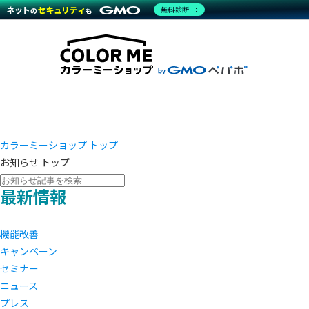
商材一覧を見る
無料診断
越境E
代行
運営サポート
機能一覧を見る
プラ
事例
料金
事例
デザイ
ブラン
サポート一覧を見る
プレミ
事例イ
プラン・料金一覧を見る
設定代
さまざ
お役立ち資料を見る
ラージ
ショッ
開発・
売上に
レギュ
ショッ
カラーミーショップ トップ
お知らせ トップ
顧客ロ
最新情報
モバイ
複数店
機能改善
キャンペーン
セミナー
ニュース
プレス