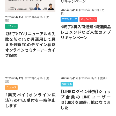
2025年5月14日
（2025年5月30日 更
新）
2025年5月15日
（2025年6月26日 更
アプリストア
キャンペーン
新）
《終了》再入荷通知・関連商品
セミナー
レコメンドなど人気のアプ
《終了》ECリニューアルの失
リキャンペーン
敗を防ぐ！5か月運用して見
えた最新ECのデザイン戦略
オンラインセミナーアーカイ
ブ配信
2025年5月12日
（2026年1月26日 更
2025年5月12日
（2025年6月6日 更新）
新）
機能改善
ニュース
【LINEログイン連携】ショッ
「楽天ペイ（オンライン決
プ会員のLINEユーザー
済）」の申込受付を一時停止
ID（UID）を取得可能になりま
します
した