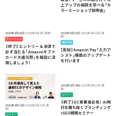
上アップの秘訣を学べる「カ
ラーミーショップ説明会」
2025年4月24日
（2025年6月4日 更新）
2025年4月22日
（2025年4月22日 更
新）
キャンペーン
機能改善
《終了》エントリー＆決済で
【告知】Amazon Pay「入力ア
必ず当たる「Amazonギフト
シスト」機能のアップデート
カード大還元祭」を販促に活
を行います
用しましょう！
2025年4月18日
（2025年8月27日 更
新）
セミナー
《終了》EC事業者必見！ AI時
2025年4月19日
（2025年4月25日 更
代を勝ち抜くブランディング
新）
×SEO戦略セミナー
セミナー