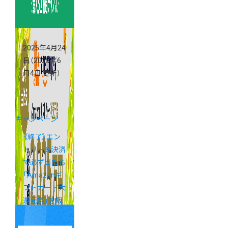
ミーショップ
説明会」
2025年4月24
日
（2025年6
月4日 更新）
キャンペーン
《終了》エン
トリー＆決済
で必ず当たる
「Amazonギ
フトカード大
還元祭」を販
促に活用しま
しょう！