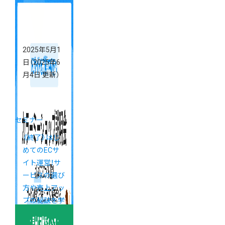
2025年5月1
日
（2025年6
月4日 更新）
セミナー
《終了》はじ
めてのECサ
イト運営！サ
ービスの選び
方や売上アッ
プの秘訣を学
べる「カラー