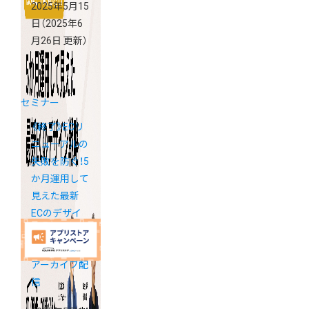
2025年5月15
日
（2025年6
月26日 更新）
セミナー
《終了》ECリ
ニューアルの
失敗を防ぐ！5
か月運用して
見えた最新
ECのデザイ
ン戦略オンラ
インセミナー
アーカイブ配
信