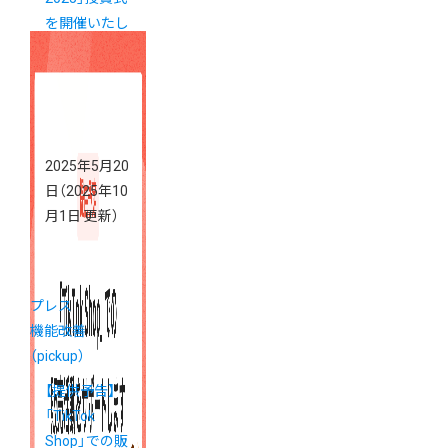
を開催いたし
ました
2025年5月20
日
（2025年10
月1日 更新）
プレス
機能改善
（pickup）
【提供予告】
「TikTok
Shop」での販