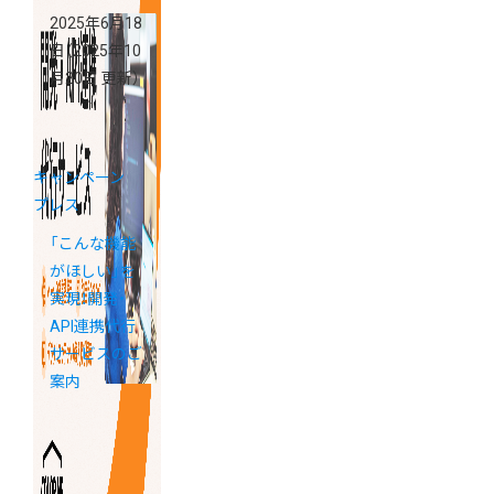
2025年6月18
日
（2025年10
月20日 更新）
キャンペーン
プレス
「こんな機能
がほしい」を
実現！開発・
API連携代行
サービスのご
案内