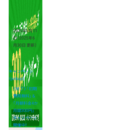
2025年6月11
日
（2025年6
月30日 更新）
キャンペーン
（pickup）
《終了》「初期
費用無料」＆
「月額料金4か
月間300円」
キャンペーン
開催中！