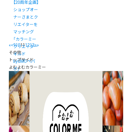
【20周年企画】
ショップオー
ナーさまとク
リエイターを
マッチング
「カラーミー
«
<
9
10
11
12
13
>
»
クリエイター
その他
ギルド
トップサイド
byGMOペパ
よむよむカラーミー
ボ」