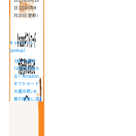
2025年6月20
日
（2025年8
月20日 更新）
キャンペーン
（pickup）
《終了》最大
10万円分当た
る！「Amazon
ギフトカード
大還元祭」を
夏の販促に活
用しましょう