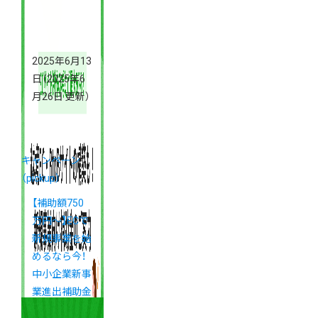
2025年6月13
日
（2025年6
月26日 更新）
キャンペーン
（pickup）
【補助額750
万円〜】ECで
新規事業を始
めるなら今！
中小企業新事
業進出補助金
のご案内