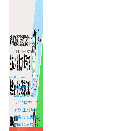
2025年6月9
日
（2025年6
月11日 更新）
セミナー
《終了》売れ
るECの秘密
は「発信力」に
あり 生成AI×
編集力で実現
する無理なく