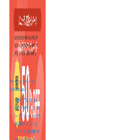
続ける発信の
コツ
2025年6月9
日
（2025年7
月1日 更新）
キャンペーン
（pickup）
《終了》人気
のデザインテ
ンプレートが
半額！リニュ
ーアル応援キ
ャンペーン