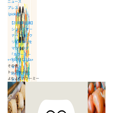
ニュース
プレス
（pickup）
【20周年企画】
ショップオー
ナーさまとク
リエイターを
マッチング
「カラーミー
«
<
9
10
11
12
13
>
»
クリエイター
その他
ギルド
トップサイド
byGMOペパ
よむよむカラーミー
ボ」