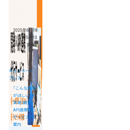
2025年6月18
日
（2025年10
月20日 更新）
キャンペーン
プレス
「こんな機能
がほしい」を
実現！開発・
API連携代行
サービスのご
案内