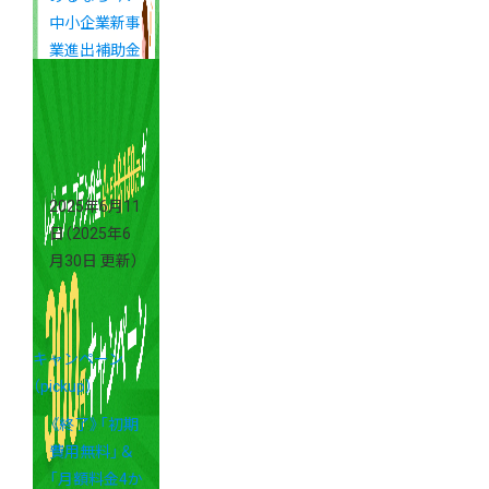
中小企業新事
業進出補助金
のご案内
2025年6月11
日
（2025年6
月30日 更新）
キャンペーン
（pickup）
《終了》「初期
費用無料」＆
「月額料金4か