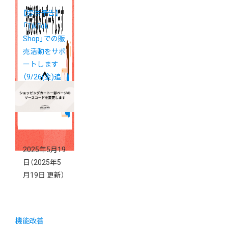
【提供予告】
「TikTok
Shop」での販
売活動をサポ
ートします
（9/26(金)追
記）
2025年5月19
日
（2025年5
月19日 更新）
機能改善