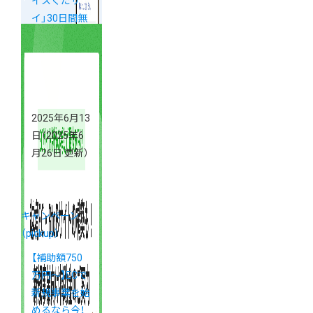
イスくだサ
イ」30日間無
料キャンペー
ン
2025年6月13
日
（2025年6
月26日 更新）
キャンペーン
（pickup）
【補助額750
万円〜】ECで
新規事業を始
めるなら今！