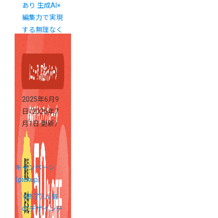
あり 生成AI×
編集力で実現
する無理なく
続ける発信の
コツ
2025年6月9
日
（2025年7
月1日 更新）
キャンペーン
（pickup）
《終了》人気
のデザインテ