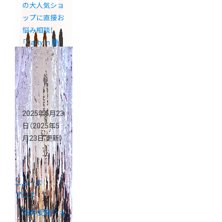
の大人気ショ
ップに直接お
悩み相談！
「Carty in 鹿
児島」
2025年5月23
日
（2025年5
月23日 更新）
ニュース
プレス
28の受賞ショ