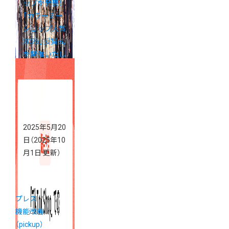
ップを発表！
「カラーミー
ショップ大賞
2025」授賞式
を開催いたし
ました
2025年5月20
日
（2025年10
月1日 更新）
プレス
機能改善
（pickup）