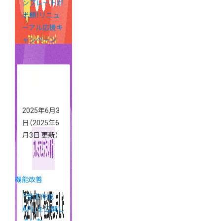
ンプレートが
半額！リニュ
ーアル応援キ
ャンペーン
2025年6月3
日
（2025年6
月3日 更新）
機能改善
「受注作成
API」を公開し