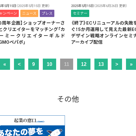
25年5月15日
（2025年5月15日 更新）
2025年5月15日
（2025年6月26日 更新）
ャンペーン
ニュース
プレス
セミナー
20周年企画】ショップオーナーさ
《終了》ECリニューアルの失敗
とクリエイターをマッチング「カ
ぐ！5か月運用して見えた最新E
ーミークリエイターギルド
デザイン戦略オンラインセミ
yGMOペパボ」
アーカイブ配信
«
<
9
10
11
12
13
>
»
その他