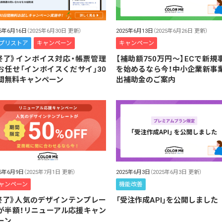
25年6月16日
（2025年6月30日 更新）
2025年6月13日
（2025年6月26日 更新）
プリストア
キャンペーン
キャンペーン
終了》インボイス対応・帳票管理
【補助額750万円〜】ECで新規
お任せ「インボイスくだサイ」30
を始めるなら今！中小企業新事
間無料キャンペーン
出補助金のご案内
25年6月9日
（2025年7月1日 更新）
2025年6月3日
（2025年6月3日 更新）
ャンペーン
機能改善
終了》人気のデザインテンプレー
「受注作成API」を公開しました
が半額！リニューアル応援キャン
ーン