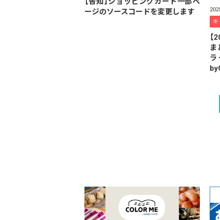
【告知】ショッピングカート一部ペ
20
ージのソースコードを変更します
キ
【
ま
ラ
b