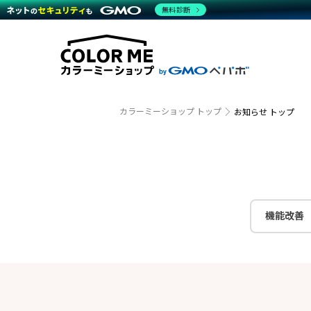
商材一覧を見る
無料診断
越境E
代行
運営サポート
機能一覧を見る
プラ
事例
料金
事例
デザイ
ブラン
サポート一覧を見る
プレミ
事例イ
プラン・料金一覧を見る
設定代
さまざ
お役立ち資料を見る
ラージ
ショッ
開発・
売上に
カラーミーショップ トップ
お知らせ トップ
レギュ
ショッ
顧客ロ
モバイ
機能改善
複数店