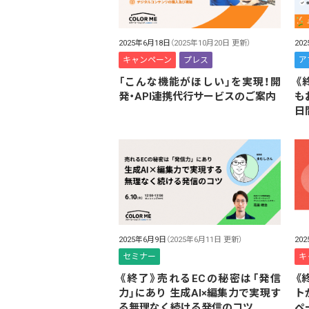
2025年6月18日
（2025年10月20日 更新）
20
キャンペーン
プレス
ア
「こんな機能がほしい」を実現！開
《
発・API連携代行サービスのご案内
も
日
2025年6月9日
（2025年6月11日 更新）
20
セミナー
キ
《終了》売れるECの秘密は「発信
《
力」にあり 生成AI×編集力で実現す
ト
る無理なく続ける発信のコツ
ペ