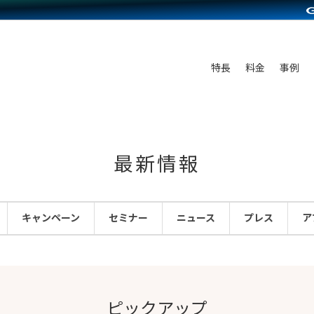
C（海外販売）
雑貨販売
サービスを見る
運営ノウハウを見る
ンを見る
プランを比較する
を見る
事例資料をみる
ン制作代行
イベント・セミナー
ディングの強化
アム
料金シミュレーション
ンタビュー
食品
特長
料金
事例
行
コミュニティイベントCarty
まな販売方法
他社サービスとの比較
プ事例
ファッション
API連携代行
よむよむカラーミー
つながる集客
ラー
雑貨
YouTubeチャンネル
ピングカート
最新情報
イヤリティを向上
ルアプリ
キャンペーン
セミナー
ニュース
プレス
ア
舗との連携
ピックアップ