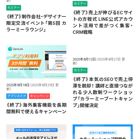
新）
セミナー
セミナー
《終了》売上が伸びるECサイ
《終了》制作会社・デザイナー
トの方程式 LINE公式アカウ
限定交流イベント「第5回 カ
ント活用で差がつく集客・
ラーミーラウンジ」
CRM戦略
2025年8月12日
（2025年8月27日 更
新）
セミナー
《終了》本気のSEOで売上停
滞を脱却！ 講師と直接つなが
2025年8月18日
（2025年8月29日 更
新）
れる少人数制ワークショッ
アプリストア
キャンペーン
プ「カラーミーブートキャン
《終了》海外集客機能を長期
プ」開催決定
間無料で使えるキャンペーン