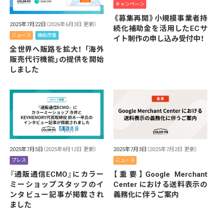
キャンペーン
《募集再開》小規模事業者持
2025年7月22日
（2026年6月3日 更新）
続化補助金を活用したECサ
ニュース
機能改善
イト制作の申し込み受付中！
全世界へ販路を拡大！ 「海外
販売代行機能」の提供を開始
しました
2025年7月5日
（2025年8月12日 更新）
2025年7月3日
（2025年7月2日 更新）
プレス
ニュース
『通販通信ECMO』にカラー
【重要】Google Merchant
ミーショップスタッフのイ
Center における送料表示の
ンタビュー記事が掲載され
義務化に伴うご案内
ました