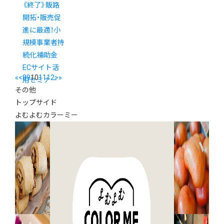
《終了》販路
開拓・販売促
進に最適！小
規模事業者持
続化補助金
ECサイト活
«
<
8
9
10
11
12
>
»
用セミナー
その他
トップサイド
よむよむカラーミー