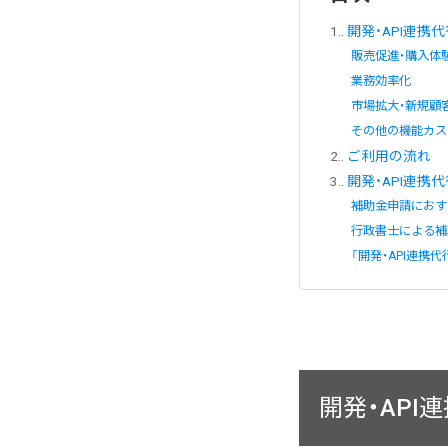
1.
開発・API連携
販売促進・購入体
業務効率化
市場拡大・新規顧
その他の機能カス
2.
ご利用の流れ
3.
開発・API連携
補助金申請におす
行政書士による補
「開発・API連携
開発・AP