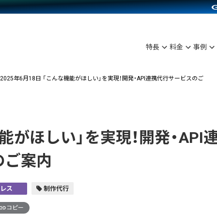
C（海外販売）
雑貨販売
サービスを見る
運営ノウハウを見る
ンを見る
を見る
プランを比較する
事例資料をみる
ディングの強化
ン制作代行
イベント・セミナー
アム
ンタビュー
料金シミュレーション
食品
特長
料金
事例
まな販売方法
行
コミュニティイベントCarty
プ事例
他社サービスとの比較
ファッション
つながる集客
API連携代行
よむよむカラーミー
2025年6月18日
「こんな機能がほしい」を実現！開発・API連携代行サービスのご
ラー
雑貨
ピングカート
YouTubeチャンネル
イヤリティを向上
能がほしい」を実現！開発・API
ルアプリ
のご案内
舗との連携
レス
制作代行
コピー