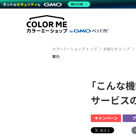
商材一覧を見る
無料診断
越境E
代行
運営サポート
機能一覧を見る
プラ
事例
料金
事例
ブラン
デザイ
サポート一覧を見る
プレミ
事例イ
プラン・料金一覧を見る
さまざ
設定代
お役立ち資料を見る
ラージ
ショッ
売上に
開発・
カラーミーショップ トップ
お知らせ トップ
レギュ
案内
ショッ
顧客ロ
「こんな機
モバイ
サービス
複数店
キャンペーン
プ