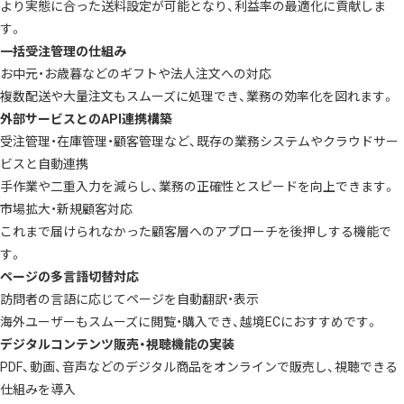
より実態に合った送料設定が可能となり、利益率の最適化に貢献しま
す。
一括受注管理の仕組み
お中元・お歳暮などのギフトや法人注文への対応
複数配送や大量注文もスムーズに処理でき、業務の効率化を図れます。
外部サービスとのAPI連携構築
受注管理・在庫管理・顧客管理など、既存の業務システムやクラウドサー
ビスと自動連携
手作業や二重入力を減らし、業務の正確性とスピードを向上できます。
市場拡大・新規顧客対応
これまで届けられなかった顧客層へのアプローチを後押しする機能で
す。
ページの多言語切替対応
訪問者の言語に応じてページを自動翻訳・表示
海外ユーザーもスムーズに閲覧・購入でき、越境ECにおすすめです。
デジタルコンテンツ販売・視聴機能の実装
PDF、動画、音声などのデジタル商品をオンラインで販売し、視聴できる
仕組みを導入