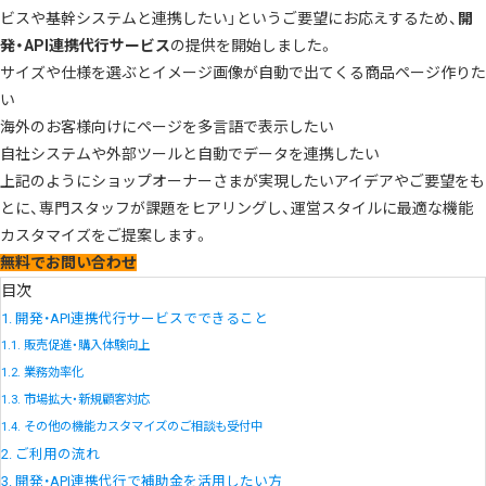
ビスや基幹システムと連携したい」というご要望にお応えするため、
開
発・API連携代行サービス
の提供を開始しました。
サイズや仕様を選ぶとイメージ画像が自動で出てくる商品ページ作りた
い
海外のお客様向けにページを多言語で表示したい
自社システムや外部ツールと自動でデータを連携したい
上記のようにショップオーナーさまが実現したいアイデアやご要望をも
とに、専門スタッフが課題をヒアリングし、運営スタイルに最適な機能
カスタマイズをご提案します。
無料でお問い合わせ
目次
1.
開発・API連携代行サービスでできること
1.1.
販売促進・購入体験向上
1.2.
業務効率化
1.3.
市場拡大・新規顧客対応
1.4.
その他の機能カスタマイズのご相談も受付中
2.
ご利用の流れ
3.
開発・API連携代行で補助金を活用したい方