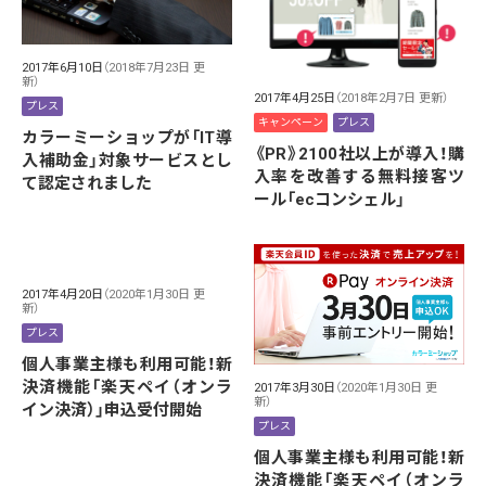
2017年6月10日
（2018年7月23日 更
新）
2017年4月25日
（2018年2月7日 更新）
プレス
キャンペーン
プレス
カラーミーショップが「IT導
《PR》2100社以上が導入！購
入補助金」対象サービスとし
入率を改善する無料接客ツ
て認定されました
ール「ecコンシェル」
2017年4月20日
（2020年1月30日 更
新）
プレス
個人事業主様も利用可能！新
決済機能「楽天ペイ（オンラ
2017年3月30日
（2020年1月30日 更
新）
イン決済）」申込受付開始
プレス
個人事業主様も利用可能！新
決済機能「楽天ペイ（オンラ