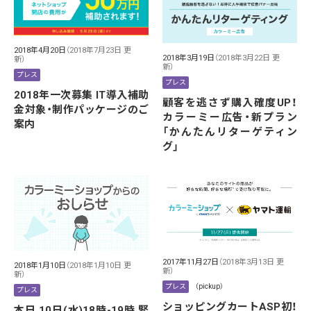
2018年4月20日
（2018年7月23日 更
2018年3月19日
（2018年3月22日 更
新）
新）
プレス
プレス
2018年一次募集 IT導入補助
顧客を逃さず購入確度UP！
金対象・制作パッケージのご
カラーミー広告・新プラン
案内
「かんたんリターゲティン
グ」
2017年11月27日
（2018年3月13日 更
2018年1月10日
（2018年1月10日 更
新）
新）
プレス
（pickup）
プレス
ショッピングカートASP初！
本日 10日(水)18時-19時 緊