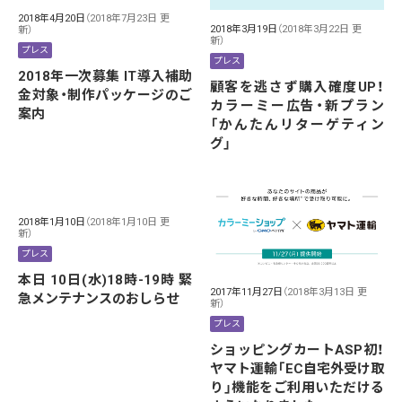
2018年4月20日
（2018年7月23日 更
2018年3月19日
（2018年3月22日 更
新）
新）
プレス
プレス
2018年一次募集 IT導入補助
顧客を逃さず購入確度UP！
金対象・制作パッケージのご
カラーミー広告・新プラン
案内
「かんたんリターゲティン
グ」
2018年1月10日
（2018年1月10日 更
新）
プレス
本日 10日(水)18時-19時 緊
2017年11月27日
（2018年3月13日 更
急メンテナンスのおしらせ
新）
プレス
ショッピングカートASP初！
ヤマト運輸「EC自宅外受け取
り」機能をご利用いただける