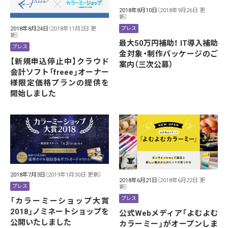
2018年8月10日
（2018年9月26日 更
新）
プレス
2018年8月24日
（2018年11月2日 更
新）
最大50万円補助！ IT導入補助
プレス
金対象・制作パッケージのご
【新規申込停止中】クラウド
案内（三次公募）
会計ソフト「freee」オーナー
様限定価格プランの提供を
開始しました
2018年7月3日
（2019年1月30日 更新）
2018年6月21日
（2018年6月22日 更
プレス
新）
プレス
「カラーミーショップ大賞
2018」ノミネートショップを
公式Webメディア「よむよむ
公開いたしました
カラーミー」がオープンしま