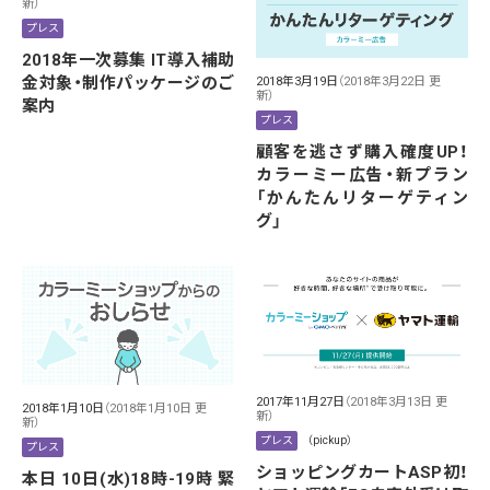
新）
プレス
2018年一次募集 IT導入補助
金対象・制作パッケージのご
2018年3月19日
（2018年3月22日 更
新）
案内
プレス
顧客を逃さず購入確度UP！
カラーミー広告・新プラン
「かんたんリターゲティン
グ」
2017年11月27日
（2018年3月13日 更
2018年1月10日
（2018年1月10日 更
新）
新）
プレス
（pickup）
プレス
ショッピングカートASP初！
本日 10日(水)18時-19時 緊