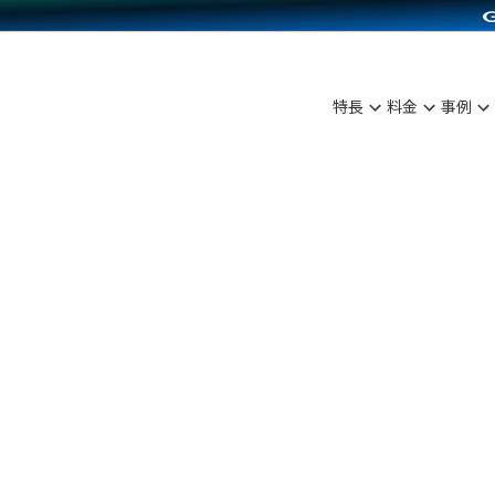
C（海外販売）
雑貨販売
サービスを見る
運営ノウハウを見る
ンを見る
を見る
プランを比較する
事例資料をみる
ディングの強化
ン制作代行
イベント・セミナー
アム
ンタビュー
料金シミュレーション
食品
特長
料金
事例
まな販売方法
行
コミュニティイベントCarty
プ事例
他社サービスとの比較
ファッション
つながる集客
API連携代行
よむよむカラーミー
ラー
雑貨
ピングカート
YouTubeチャンネル
イヤリティを向上
ルアプリ
舗との連携