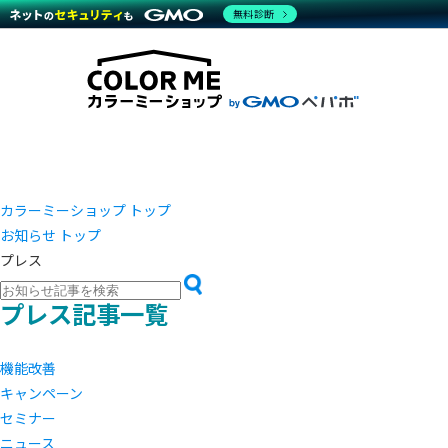
商材一覧を見る
無料診断
越境E
代行
運営サポート
機能一覧を見る
プラ
事例
料金
事例
ブラン
デザイ
サポート一覧を見る
プレミ
事例イ
プラン・料金一覧を見る
さまざ
設定代
お役立ち資料を見る
ラージ
ショッ
売上に
開発・
レギュ
ショッ
カラーミーショップ トップ
お知らせ トップ
顧客ロ
プレス
モバイ
プレス記事一覧
複数店
機能改善
キャンペーン
セミナー
ニュース