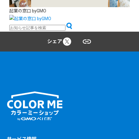
起業の窓口 byGMO
シェア