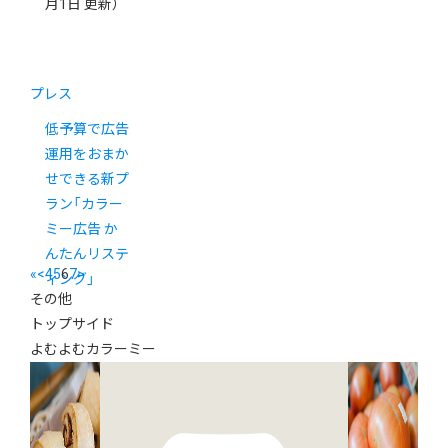
月1日 更新）
プレス
低予算で広告
運用をおまか
せできる新プ
ラン「カラー
ミー広告 か
んたんリステ
«
<
4
5
6
7
>
ィング」
その他
トップサイド
よむよむカラーミー