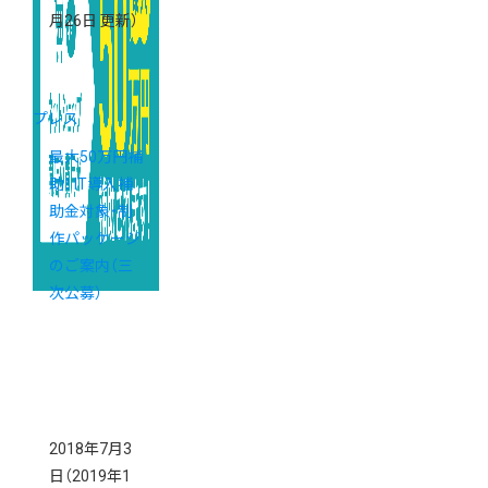
月26日 更新）
プレス
最大50万円補
助！ IT導入補
助金対象・制
作パッケージ
のご案内（三
次公募）
2018年7月3
日
（2019年1