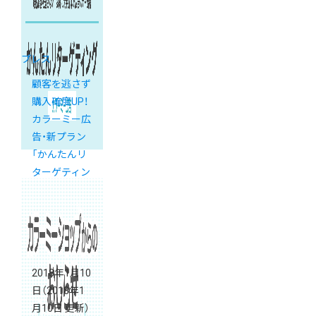
プレス
顧客を逃さず
購入確度UP！
カラーミー広
告・新プラン
「かんたんリ
ターゲティン
グ」
2018年1月10
日
（2018年1
月10日 更新）