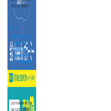
月2日 更新）
プレス
【新規申込停
止中】クラウ
ド会計ソフト
「freee」オー
ナー様限定価
格プランの提
供を開始しま
した
2018年8月10
日
（2018年9