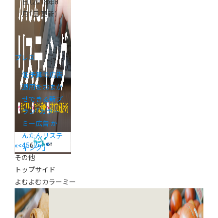
日
（2018年8
月1日 更新）
プレス
低予算で広告
運用をおまか
せできる新プ
ラン「カラー
ミー広告 か
んたんリステ
«
<
4
5
6
7
>
ィング」
その他
トップサイド
よむよむカラーミー