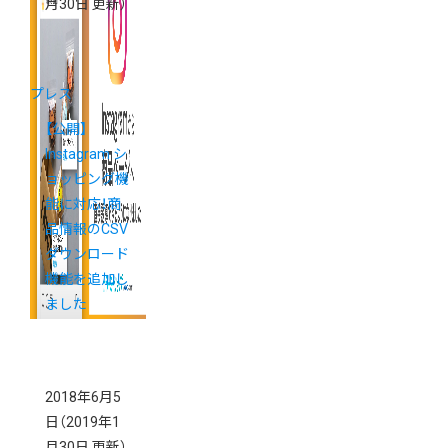
月30日 更新）
プレス
【公開】
Instagram シ
ョッピング機
能に対応！商
品情報のCSV
ダウンロード
機能を追加し
ました
2018年6月5
日
（2019年1
月30日 更新）