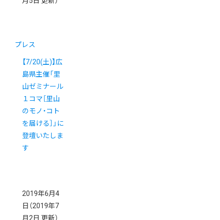
月5日 更新）
プレス
【7/20(土)】広
島県主催「里
山ゼミナール
１コマ［里山
のモノ・コト
を届ける］」に
登壇いたしま
す
2019年6月4
日
（2019年7
月2日 更新）