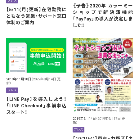
プレス
《予告》2020年 カラーミー
【5/11(月)更新】在宅勤務に
ショップで新決済機能
ともなう営業・サポート窓口
「PayPay」の導入が決定しま
体制のご案内
した！
2019年11月18日
（2022年9月14日 更
新）
プレス
【LINE Pay】を導入しよう！
「LINE Checkout」事前申込
スタート！
2019年9月14日
（2019年9月17日 更
新）
プレス
【10/1(火)】東京・中野区「ネ