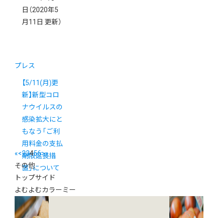
日
（2020年5
月11日 更新）
プレス
【5/11(月)更
新】新型コロ
ナウイルスの
感染拡大にと
もなう「ご利
用料金の支払
«
<
2
3
4
5
6
>
»
期限延長措
その他
置」について
トップサイド
よむよむカラーミー