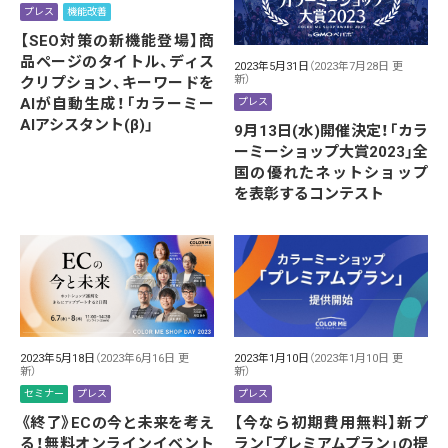
プレス
機能改善
【SEO対策の新機能登場】商
品ページのタイトル、ディス
2023年5月31日
（2023年7月28日 更
新）
クリプション、キーワードを
AIが自動生成！「カラーミー
プレス
AIアシスタント(β)」
9月13日(水)開催決定！「カラ
ーミーショップ大賞2023」全
国の優れたネットショップ
を表彰するコンテスト
2023年1月10日
（2023年1月10日 更
2023年5月18日
（2023年6月16日 更
新）
新）
プレス
セミナー
プレス
【今なら初期費用無料】新プ
《終了》ECの今と未来を考え
ラン「プレミアムプラン」の提
る！無料オンラインイベント