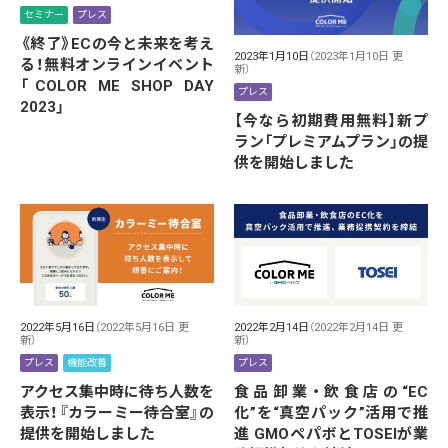
セミナー
プレス
《終了》ECの今と未来を考え
2023年1月10日
（2023年1月10日 更
る！無料オンラインイベント
新）
「COLOR ME SHOP DAY
プレス
2023」
【今なら初期費用無料】新プ
ラン「プレミアムプラン」の提
供を開始しました
2022年5月16日
（2022年5月16日 更
2022年2月14日
（2022年2月14日 更
新）
新）
プレス
機能改善
プレス
アクセス集中時に待ち人数を
食品卸業・飲食店の“EC
表示！『カラーミー待合室』の
化”を“真空パック”活用で推
提供を開始しました
進 GMOペパボとTOSEIが業