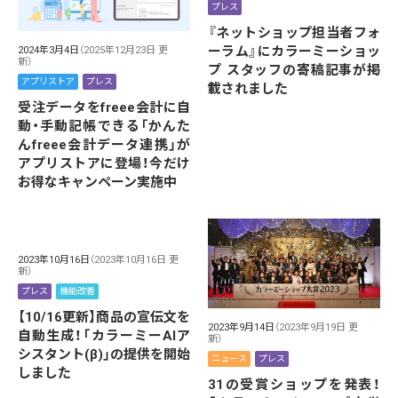
プレス
『ネットショップ担当者フォ
ーラム』にカラーミーショッ
2024年3月4日
（2025年12月23日 更
新）
プ スタッフの寄稿記事が掲
アプリストア
プレス
載されました
受注データをfreee会計に自
動・手動記帳できる「かんた
んfreee会計データ連携」が
アプリストアに登場！今だけ
お得なキャンペーン実施中
2023年10月16日
（2023年10月16日 更
新）
プレス
機能改善
【10/16更新】商品の宣伝文を
2023年9月14日
（2023年9月19日 更
自動生成！「カラーミーAIア
新）
シスタント(β)」の提供を開始
ニュース
プレス
しました
31の受賞ショップを発表！