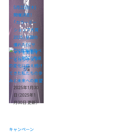
5月22日(木)
開催決定！
「カラーミー
ショップ大賞
2025」全国の
優れたECサ
イトを表彰す
るコンテスト
2025年1月30
日
（2025年1
月30日 更新）
キャンペーン