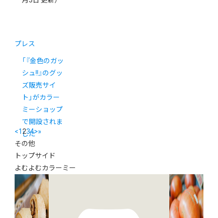
月5日 更新）
プレス
「『金色のガッ
シュ!!』のグッ
ズ販売サイ
ト」がカラー
ミーショップ
で開設されま
<
1
2
3
4
>
»
した
その他
トップサイド
よむよむカラーミー