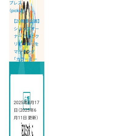
プレス
（pickup）
【20周年企画】
ショップオー
ナーさまとク
リエイターを
マッチング
「カラーミー
クリエイター
ギルド
byGMOペパ
ボ」
2025年4月17
日
（2025年6
月11日 更新）