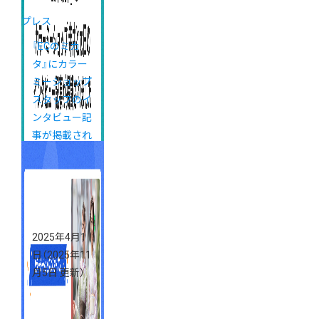
プレス
『ECのミカ
タ』にカラー
ミーショップ
スタッフのイ
ンタビュー記
事が掲載され
ました
2025年4月1
日
（2025年11
月5日 更新）