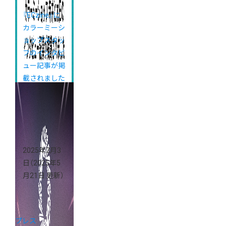
『ECzine』に
カラーミーシ
ョップスタッ
フのインタビ
ュー記事が掲
載されました
2025年2月3
日
（2025年5
月21日 更新）
プレス