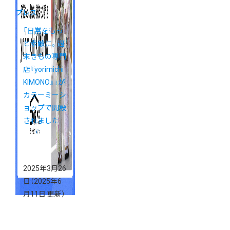
プレス
「日常をもっ
と素敵に。週
末きもの専門
店『yorimichi
KIMONO』」が
カラーミーシ
ョップで開設
されました
2025年3月26
日
（2025年6
月11日 更新）