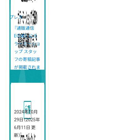
プレス
『通販通信
ECMO』にカ
ラーミーショ
ップ スタッ
フの寄稿記事
が掲載されま
した
2024年10月
29日
（2025年
6月11日 更
新）