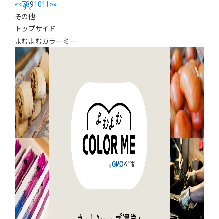
«
<
7
8
9
10
11
>
»
す。
その他
トップサイド
よむよむカラーミー