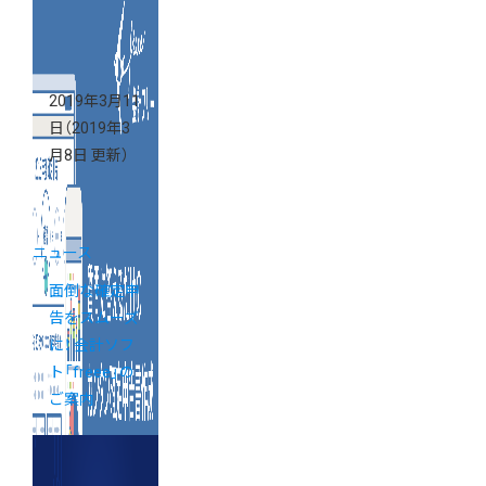
2019年3月11
日
（2019年3
月8日 更新）
ニュース
面倒な確定申
告をスムーズ
に！ 会計ソフ
ト「freee」の
ご案内