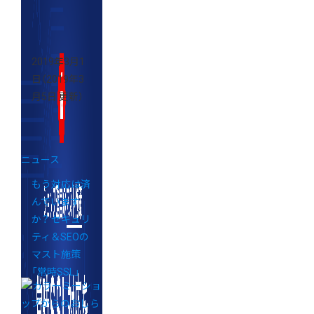
2019年3月1
日
（2019年3
月5日 更新）
ニュース
もう対応は済
んでいます
か？ セキュリ
ティ＆SEOの
マスト施策
「常時SSL」