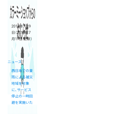
2018年7月9
日
（2018年7
月17日 更新）
ニュース
西日本での豪
雨による被災
地域を対象
に、サービス
停止の一時回
避を実施いた
します