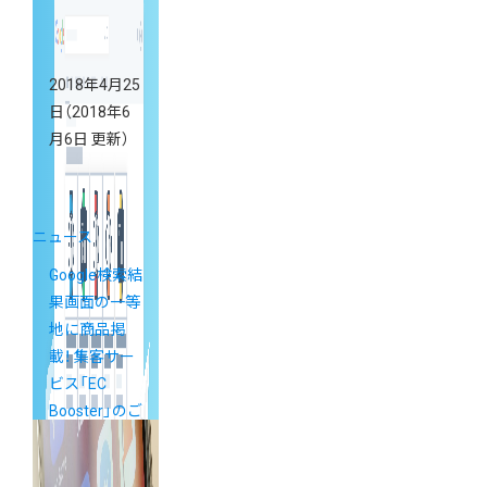
2018年4月25
日
（2018年6
月6日 更新）
ニュース
Google検索結
果画面の一等
地に商品掲
載！ 集客サー
ビス「EC
Booster」のご
案内