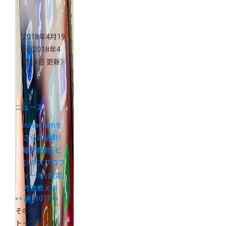
2018年4月19
日
（2018年4
月19日 更新）
ニュース
Instagramを
さらに活用！
最新機能「ビ
ジネスプロフ
ィール」設定
方法教えま
«
<
7
8
9
10
11
>
»
す。
その他
トップサイド