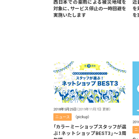
西日本での豪雨による被災地域を
近
対象に、サービス停止の一時回避を
を
実施いたします
を
2018年5月25日
（2019年11月7日 更新）
ニュース
（pickup）
20
「カラーミーショップスタッフが選
ニ
ぶ！ネットショップBEST3」〜3周