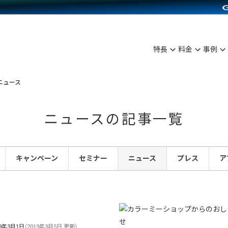
C（海外販売）
雑貨販売
サービスを見る
運営ノウハウを見る
ンを見る
プランを比較する
を見る
事例資料をみる
ン制作代行
イベント・セミナー
ディングの強化
アム
料金シミュレーション
ンタビュー
食品
特長
料金
事例
行
コミュニティイベントCarty
まな販売方法
他社サービスとの比較
プ事例
ファッション
API連携代行
よむよむカラーミー
つながる集客
ニュース
ラー
雑貨
YouTubeチャンネル
ピングカート
ニュースの記事一覧
イヤリティを向上
ルアプリ
キャンペーン
セミナー
ニュース
プレス
ア
舗との連携
19年3月1日
（2019年3月5日 更新）