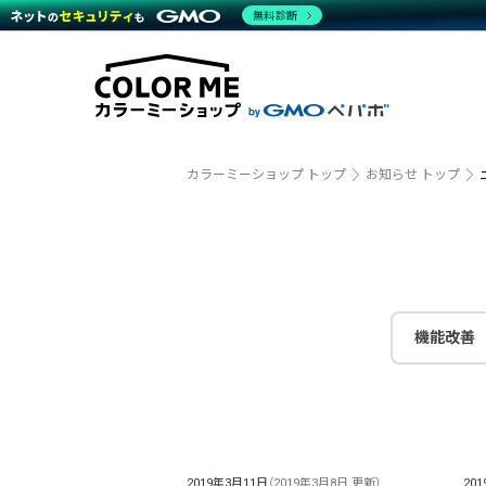
商材一覧を見る
無料診断
越境E
代行
運営サポート
機能一覧を見る
プラ
事例
料金
事例
デザイ
ブラン
サポート一覧を見る
プレミ
事例イ
プラン・料金一覧を見る
設定代
さまざ
お役立ち資料を見る
ラージ
ショッ
開発・
売上に
カラーミーショップ トップ
お知らせ トップ
レギュ
ショッ
顧客ロ
モバイ
機能改善
複数店
2019年3月11日
（2019年3月8日 更新）
20