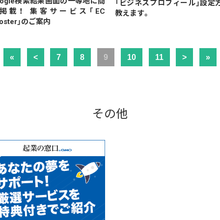
oogle検索結果画面の一等地に商
「ビジネスプロフィール」設定
掲載！ 集客サービス「EC
教えます。
oster」のご案内
«
<
7
8
9
10
11
>
»
その他