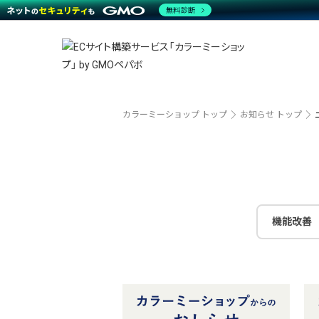
商材一覧を見る
無料診断
越境E
代行
運営サポート
機能一覧を見る
プラ
事例
料金
事例
デザイ
ブラン
サポート一覧を見る
プレミ
事例イ
プラン・料金一覧を見る
設定代
さまざ
お役立ち資料を見る
ラージ
ショッ
開発・
売上に
カラーミーショップ トップ
お知らせ トップ
レギュ
ショッ
顧客ロ
モバイ
機能改善
複数店