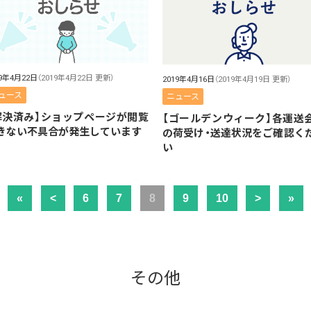
19年4月22日
（2019年4月22日 更新）
2019年4月16日
（2019年4月19日 更新）
ュース
ニュース
解決済み】ショップページが閲覧
【ゴールデンウィーク】各運送
きない不具合が発生しています
の荷受け・送達状況をご確認く
い
«
<
6
7
8
9
10
>
»
その他