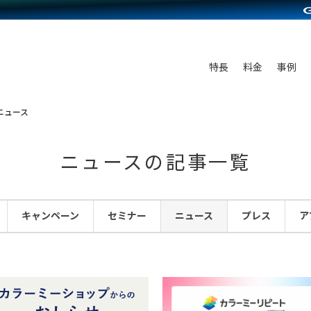
C（海外販売）
雑貨販売
サービスを見る
運営ノウハウを見る
ンを見る
プランを比較する
を見る
事例資料をみる
ン制作代行
イベント・セミナー
ディングの強化
アム
料金シミュレーション
ンタビュー
食品
特長
料金
事例
行
コミュニティイベントCarty
まな販売方法
他社サービスとの比較
プ事例
ファッション
API連携代行
よむよむカラーミー
つながる集客
ニュース
ラー
雑貨
YouTubeチャンネル
ピングカート
ニュースの記事一覧
イヤリティを向上
ルアプリ
キャンペーン
セミナー
ニュース
プレス
ア
舗との連携