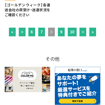
【ゴールデンウィーク】各運
送会社の荷受け・送達状況を
ご確認ください
«
<
6
7
8
9
10
>
»
その他