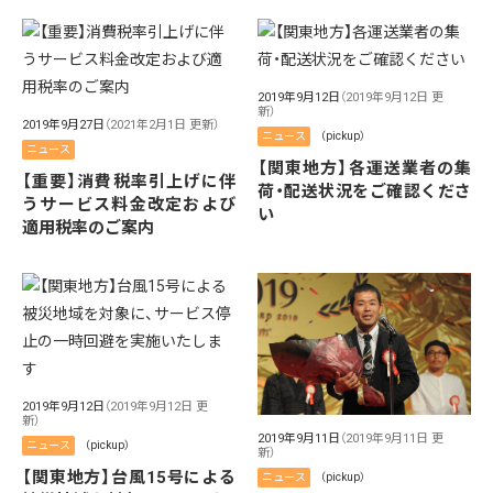
2019年9月12日
（2019年9月12日 更
新）
2019年9月27日
（2021年2月1日 更新）
ニュース
（pickup）
ニュース
【関東地方】各運送業者の集
【重要】消費税率引上げに伴
荷・配送状況をご確認くださ
うサービス料金改定および
い
適用税率のご案内
2019年9月12日
（2019年9月12日 更
新）
2019年9月11日
（2019年9月11日 更
ニュース
（pickup）
新）
【関東地方】台風15号による
ニュース
（pickup）