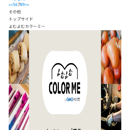
«
<
5
6
7
8
9
>
»
その他
トップサイド
よむよむカラーミー