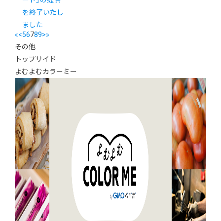
ード」の提供
を終了いたし
ました
«
<
5
6
7
8
9
>
»
その他
トップサイド
よむよむカラーミー