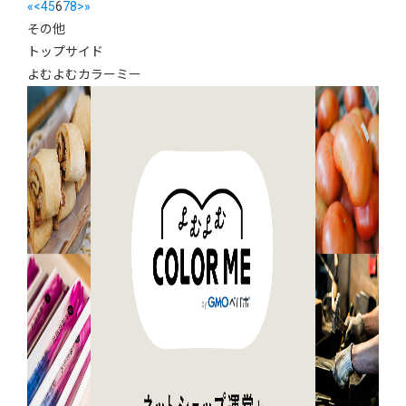
«
<
4
5
6
7
8
>
»
その他
トップサイド
よむよむカラーミー