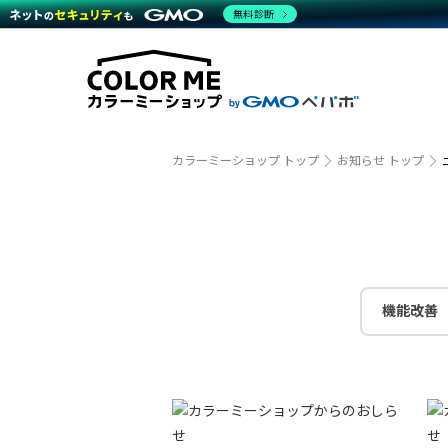
商材一覧を見る
無料診断
越境E
代行
運営サポート
機能一覧を見る
プラ
事例
料金
事例
デザイ
ブラン
サポート一覧を見る
プレミ
事例イ
プラン・料金一覧を見る
設定代
さまざ
お役立ち資料を見る
ラージ
ショッ
開発・
売上に
カラーミーショップ トップ
お知らせ トップ
レギュ
ショッ
顧客ロ
モバイ
機能改善
複数店