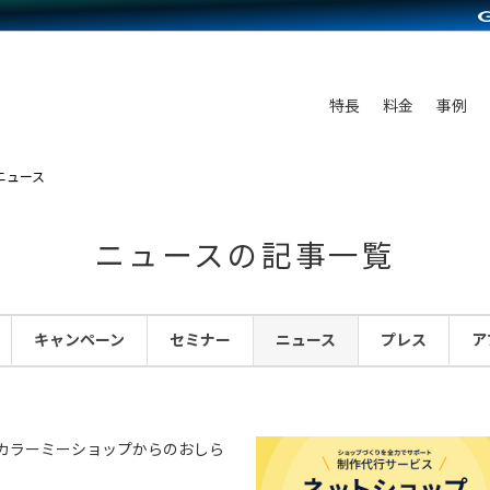
C（海外販売）
雑貨販売
サービスを見る
運営ノウハウを見る
ンを見る
プランを比較する
を見る
事例資料をみる
ン制作代行
イベント・セミナー
ディングの強化
アム
料金シミュレーション
ンタビュー
食品
特長
料金
事例
行
コミュニティイベントCarty
まな販売方法
他社サービスとの比較
プ事例
ファッション
API連携代行
よむよむカラーミー
つながる集客
ニュース
ラー
雑貨
YouTubeチャンネル
ピングカート
ニュースの記事一覧
イヤリティを向上
ルアプリ
キャンペーン
セミナー
ニュース
プレス
ア
舗との連携