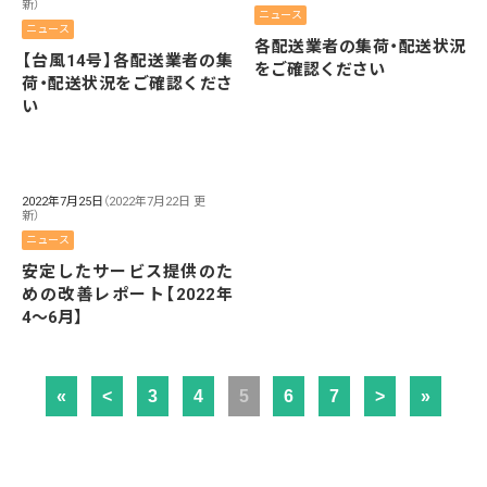
新）
ニュース
ニュース
各配送業者の集荷・配送状況
【台風14号】各配送業者の集
をご確認ください
荷・配送状況をご確認くださ
い
2022年7月25日
（2022年7月22日 更
新）
ニュース
安定したサービス提供のた
めの改善レポート【2022年
4〜6月】
«
<
3
4
5
6
7
>
»