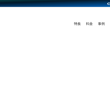
C（海外販売）
雑貨販売
サービスを見る
運営ノウハウを見る
ンを見る
を見る
プランを比較する
事例資料をみる
ディングの強化
ン制作代行
イベント・セミナー
アム
ンタビュー
料金シミュレーション
食品
特長
料金
事例
まな販売方法
行
コミュニティイベントCarty
プ事例
他社サービスとの比較
ファッション
つながる集客
API連携代行
よむよむカラーミー
ラー
雑貨
ピングカート
YouTubeチャンネル
イヤリティを向上
ルアプリ
舗との連携