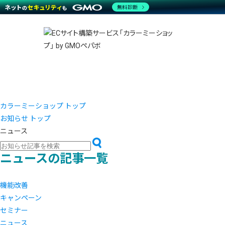
商材一覧を見る
無料診断
越境E
代行
運営サポート
機能一覧を見る
プラ
事例
料金
事例
ブラン
デザイ
サポート一覧を見る
プレミ
事例イ
プラン・料金一覧を見る
さまざ
設定代
お役立ち資料を見る
ラージ
ショッ
売上に
開発・
レギュ
ショッ
カラーミーショップ トップ
お知らせ トップ
顧客ロ
ニュース
モバイ
ニュースの記事一覧
複数店
機能改善
キャンペーン
セミナー
ニュース