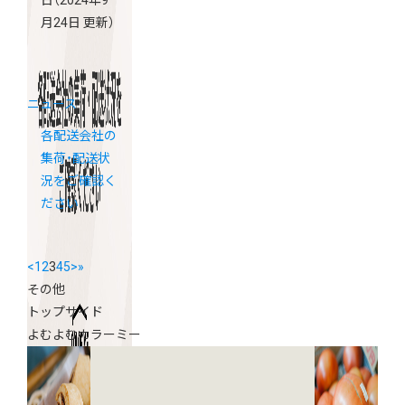
日
（2024年9
月24日 更新）
ニュース
各配送会社の
集荷・配送状
況をご確認く
ださい
<
1
2
3
4
5
>
»
その他
トップサイド
よむよむカラーミー