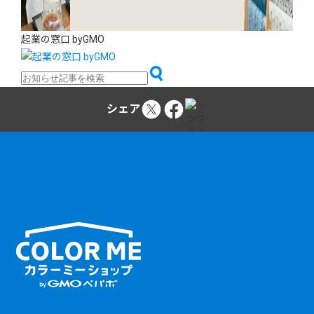
起業の窓口 byGMO
シェア