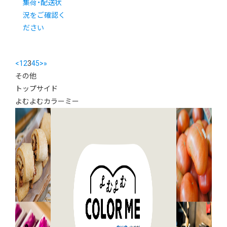
集荷・配送状
況をご確認く
ださい
<
1
2
3
4
5
>
»
その他
トップサイド
よむよむカラーミー