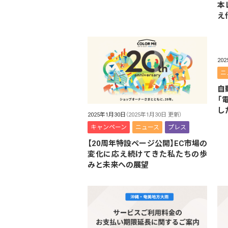
本
え
20
ニ
自
「
し
2025年1月30日
（2025年1月30日 更新）
キャンペーン
ニュース
プレス
【20周年特設ページ公開】EC市場の
変化に応え続けてきた私たちの歩
みと未来への展望