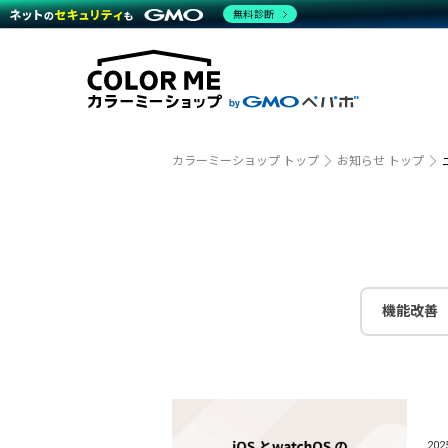
商材一覧を見る
無料診断
越境E
代行
運営サポート
機能一覧を見る
プラ
事例
料金
事例
デザイ
ブラン
サポート一覧を見る
プレミ
事例イ
プラン・料金一覧を見る
設定代
さまざ
お役立ち資料を見る
ラージ
ショッ
開発・
売上に
カラーミーショップ トップ
お知らせ トップ
レギュ
ショッ
顧客ロ
モバイ
機能改善
複数店
20