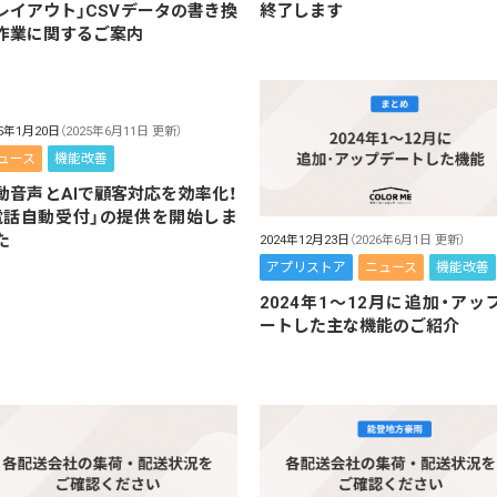
レイアウト」CSVデータの書き換
終了します
作業に関するご案内
25年1月20日
（2025年6月11日 更新）
ュース
機能改善
動音声とAIで顧客対応を効率化！
電話自動受付」の提供を開始しま
た
2024年12月23日
（2026年6月1日 更新）
アプリストア
ニュース
機能改善
2024年1～12月に追加・アッ
ートした主な機能のご紹介