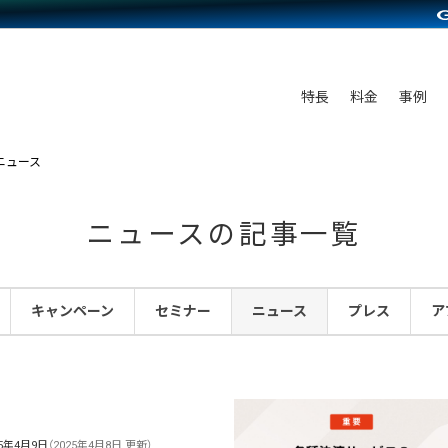
C（海外販売）
雑貨販売
サービスを見る
運営ノウハウを見る
ンを見る
プランを比較する
を見る
事例資料をみる
ン制作代行
イベント・セミナー
ディングの強化
アム
料金シミュレーション
ンタビュー
食品
特長
料金
事例
行
コミュニティイベントCarty
まな販売方法
他社サービスとの比較
プ事例
ファッション
API連携代行
よむよむカラーミー
つながる集客
ニュース
ラー
雑貨
YouTubeチャンネル
ピングカート
ニュースの記事一覧
イヤリティを向上
ルアプリ
キャンペーン
セミナー
ニュース
プレス
ア
舗との連携
25年4月9日
（2025年4月8日 更新）