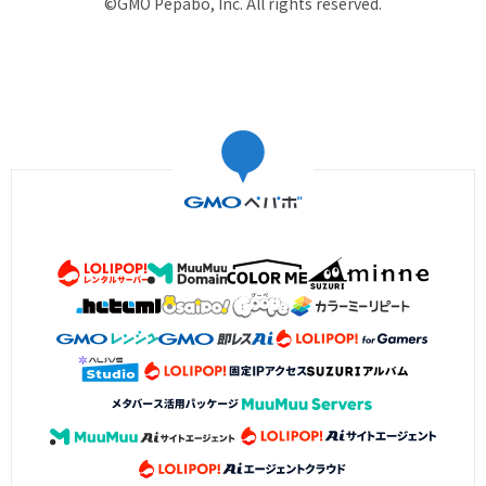
©GMO Pepabo, Inc. All rights reserved.