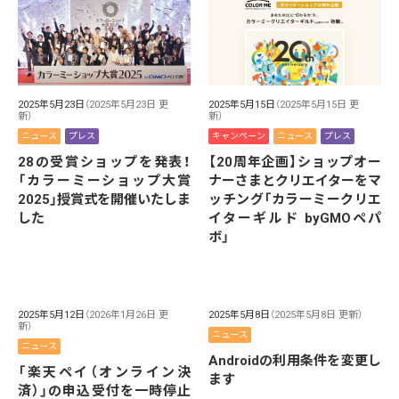
2025年5月23日
（2025年5月23日 更
2025年5月15日
（2025年5月15日 更
新）
新）
ニュース
プレス
キャンペーン
ニュース
プレス
28の受賞ショップを発表！
【20周年企画】ショップオー
「カラーミーショップ大賞
ナーさまとクリエイターをマ
2025」授賞式を開催いたしま
ッチング「カラーミークリエ
した
イターギルド byGMOペパ
ボ」
2025年5月12日
（2026年1月26日 更
2025年5月8日
（2025年5月8日 更新）
新）
ニュース
ニュース
Androidの利用条件を変更し
「楽天ペイ（オンライン決
ます
済）」の申込受付を一時停止