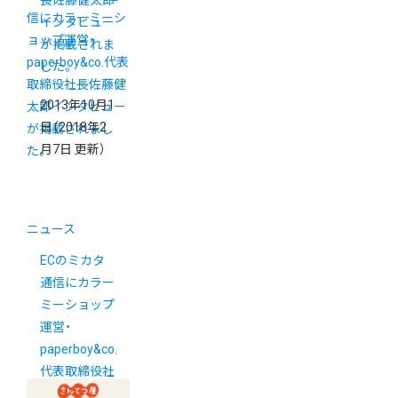
長佐藤健太郎
インタビュー
が掲載されま
した。
2013年10月1
日
（2018年2
月7日 更新）
ニュース
ECのミカタ
通信にカラー
ミーショップ
運営・
paperboy&co.
代表取締役社
長佐藤健太郎